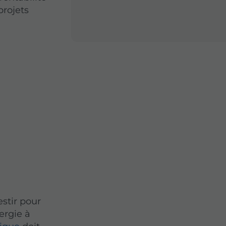
projets
estir pour
ergie à