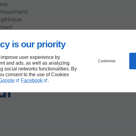
ons
stissement
ergétique
nseil
tissement le
étique.
cy is our priority
 improve user experience by
Customize
nt and ads, as well as analyzing
ng social networks functionalities. By
you consent to the use of Cookies
Google
Facebook
.
ur