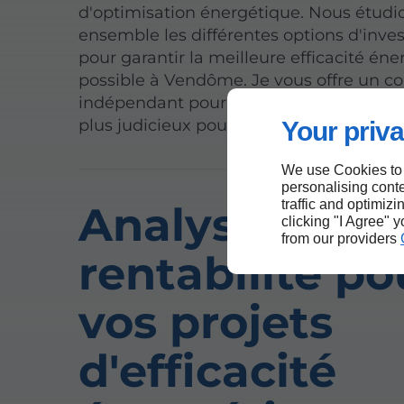
d'optimisation énergétique. Nous étudi
ensemble les différentes options d'inve
pour garantir la meilleure efficacité én
possible à Vendôme. Je vous offre un co
indépendant pour faire le choix d'inves
plus judicieux pour votre maîtrise énerg
Your priva
We use Cookies to
personalising conte
traffic and optimizi
Analyse de
clicking "I Agree" 
from our providers
rentabilité po
vos projets
d'efficacité