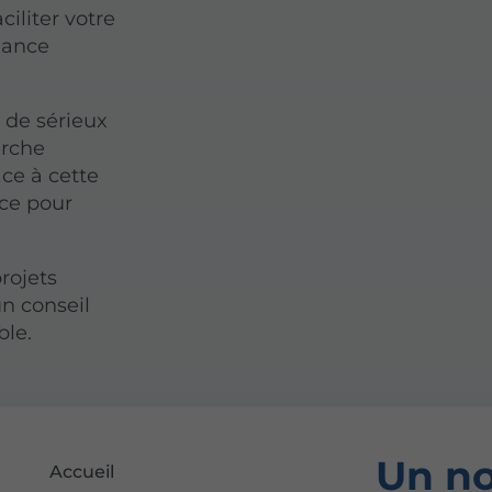
ciliter votre
mance
 de sérieux
arche
ce à cette
nce pour
rojets
n conseil
ble.
Un no
Accueil