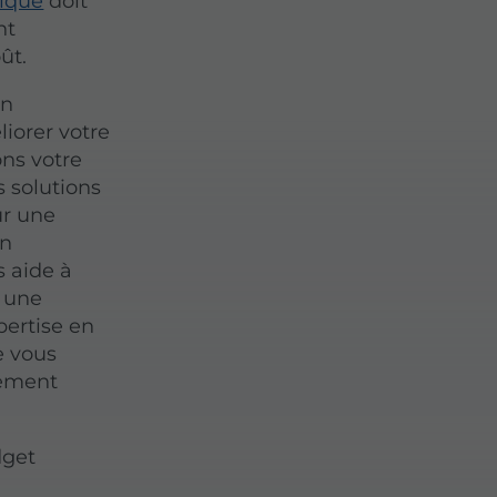
tique
doit
nt
ût.
un
iorer votre
ns votre
s solutions
ur une
un
s aide à
r une
pertise en
e vous
rement
dget