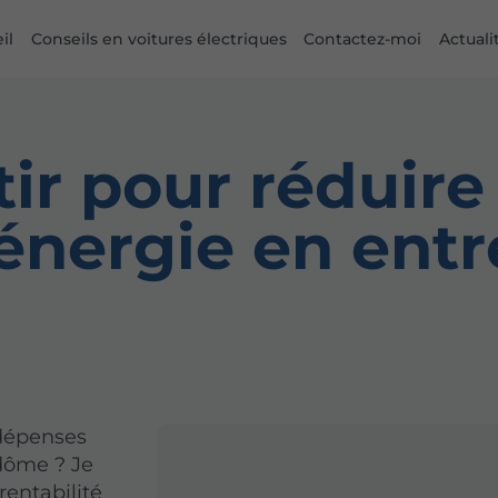
il
Conseils en voitures électriques
Contactez-moi
Actuali
tir pour réduire
énergie en entr
 dépenses
dôme ? Je
entabilité