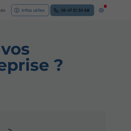
tés
Infos utiles
06 47 51 30 68
 vos
eprise ?