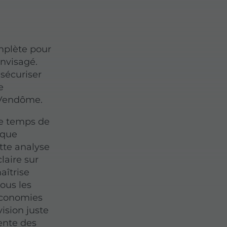
omplète pour
nvisagé.
 sécuriser
e
 Vendôme.
le temps de
aque
tte analyse
laire sur
aîtrise
ous les
 économies
ision juste
sente des