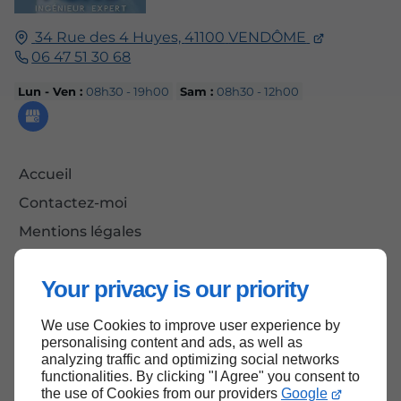
34 Rue des 4 Huyes,
41100
VENDÔME
06 47 51 30 68
Lun - Ven :
08h30 - 19h00
Sam :
08h30 - 12h00
Accueil
Contactez-moi
Mentions légales
Plan du site
Your privacy is our priority
We use Cookies to improve user experience by
Haut de page
personalising content and ads, as well as
analyzing traffic and optimizing social networks
functionalities. By clicking "I Agree" you consent to
the use of Cookies from our providers
Google